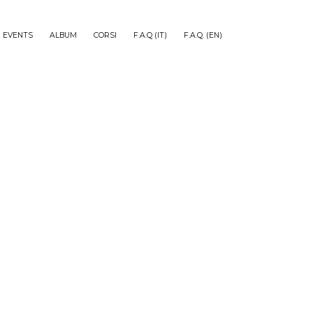
EVENTS
ALBUM
CORSI
F.A.Q (IT)
F.A.Q. (EN)