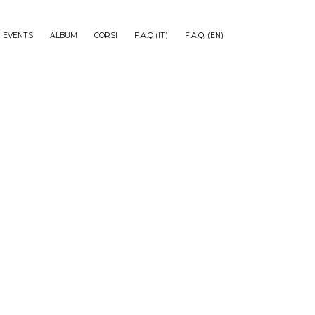
EVENTS
ALBUM
CORSI
F.A.Q (IT)
F.A.Q. (EN)