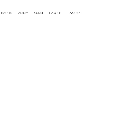
EVENTS
ALBUM
CORSI
F.A.Q (IT)
F.A.Q. (EN)