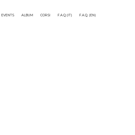
EVENTS
ALBUM
CORSI
F.A.Q (IT)
F.A.Q. (EN)