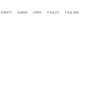
EVENTS
ALBUM
CORSI
F.A.Q (IT)
F.A.Q. (EN)